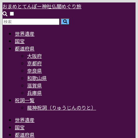
おまめとてんぽー神社仏閣めぐり旅
世界遺産
国宝
都道府県
大阪府
京都府
奈良県
和歌山県
滋賀県
兵庫県
祝詞一覧
龍神祝詞（りゅうじんのりと）
世界遺産
国宝
都道府県